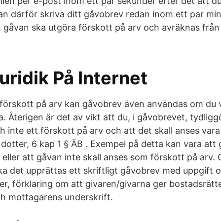
llen per e-post inom ett par sekunder efter det att du
an därför skriva ditt gåvobrev redan inom ett par minu
 gåvan ska utgöra förskott på arv och avräknas frå
uridik På Internet
förskott på arv kan gåvobrev även användas om du vi
a. Återigen är det av vikt att du, i gåvobrevet, tydligg
 inte ett förskott på arv och att det skall anses vara
dotter, 6 kap 1 § ÄB . Exempel på detta kan vara att 
eller att gåvan inte skall anses som förskott på arv.
ka det upprättas ett skriftligt gåvobrev med uppgift 
ler, förklaring om att givaren/givarna ger bostadsrätt
h mottagarens underskrift.