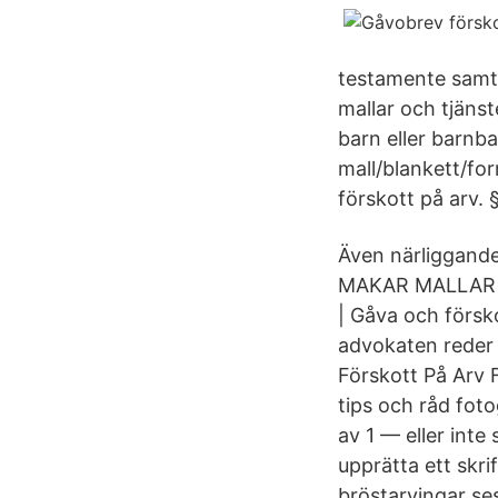
testamente samt 
mallar och tjänst
barn eller barnba
mall/blankett/fo
förskott på arv. §
Även närliggande
MAKAR MALLAR 
| Gåva och försko
advokaten reder
Förskott På Arv F
tips och råd foto
av 1 — eller inte
upprätta ett skr
bröstarvingar ses