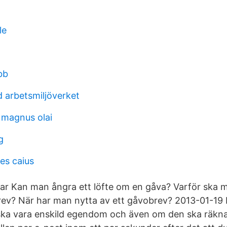
le
bb
d arbetsmiljöverket
 magnus olai
g
es caius
ar Kan man ångra ett löfte om en gåva? Varför ska 
rev? När har man nytta av ett gåvobrev? 2013-01-19 
ka vara enskild egendom och även om den ska räkna