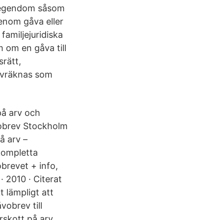
a egendom såsom
enom gåva eller
amiljejuridiska
 om en gåva till
srätt,
 avräknas som
på arv och
rev Stockholm
å arv –
kompletta
obrevet + info,
· 2010 · Citerat
t lämpligt att
vobrev till
rskott på arv