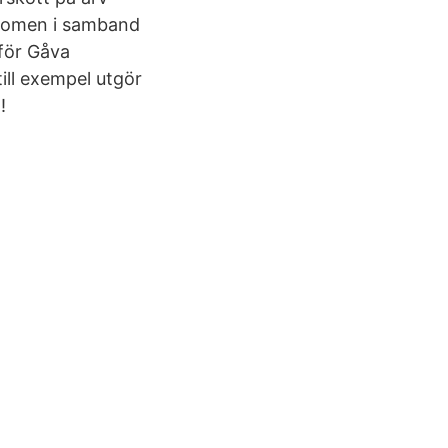
ndomen i samband
 för Gåva
ill exempel utgör
!