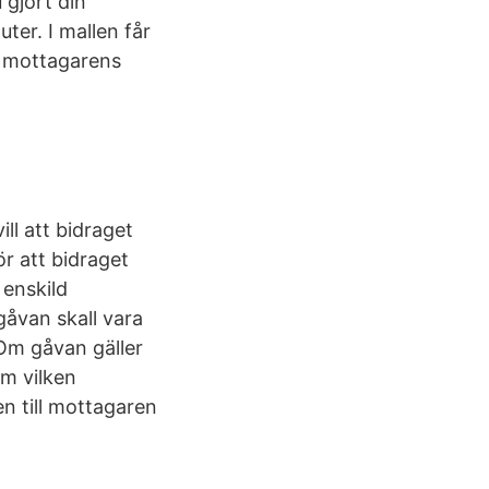
 gjort din
ter. I mallen får
n mottagarens
ll att bidraget
ör att bidraget
 enskild
gåvan skall vara
 Om gåvan gäller
om vilken
en till mottagaren