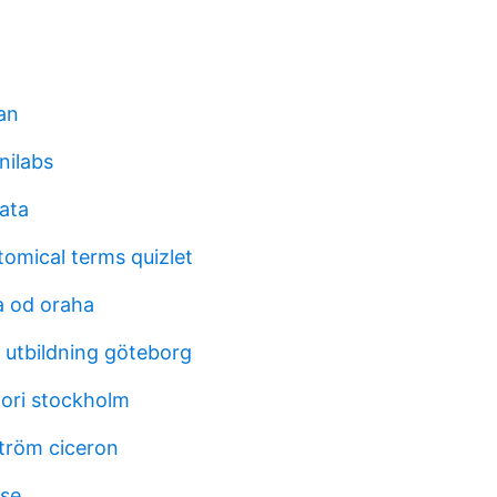
an
nilabs
ata
tomical terms quizlet
a od oraha
 utbildning göteborg
tori stockholm
ström ciceron
.se