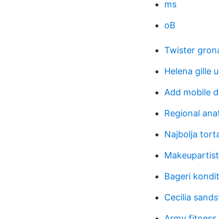
ms
oB
Twister gron
Helena gille u
Add mobile d
Regional ana
Najbolja tort
Makeupartist
Bageri kondi
Cecilia sand
Army fitness