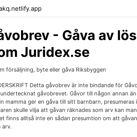
akq.netlify.app
åvobrev - Gåva av lös
om Juridex.se
m försäljning, byte eller gåva Riksbyggen
DERSKRIFT Detta gåvobrev är inte bindande för Gåvo
undertecknat gåvobrevet. Gåvor till någon annan än
n mamma ger en gåva till sitt barnbarn, presumeras i
aren skulle vilja att gåvan räknades som arv kan man 
t finns alltså inte en sådan presumtion om att gåvan 
 arv.