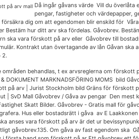
Då ingår gåvans värde Vill du överlåt
pengar, fastigheter och värdepapper, g
försäkra dig om att egendomen blir enskild för Våra f
er Bestäm hur ditt arv ska fördelas. Gåvobrev. Bestäm
rn ska vara förskott på arv eller Gåvobrev till bostad
rmulär. Kontrakt utan övertagande av lån Gåvan ska
 2.
 områden behandlas, t ex arvsreglerna om förskott 
& DOKUMENT MARKNADSFÖRING MOMS bild Gåvob
tt på arv | Jurist Stockholm bild Gräns för förskott p
 ut | SvD Mall Gåvobrev / Gåva av pengar Den mest 
astighet Skatt Bilder. Gåvobrev - Gratis mall för gåv
grafera. Hus eller bostadsrätt i gåva av E Laakkonen 
 ska anses vara förskott på arv är det ur bevissynpunk
iftligt gåvobrev.135. Om gåva av fast egendom ska Gå
 i första hand som förskott på ar Ett gåvobrev ett fö