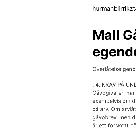
hurmanblirrikzt
Mall G
egend
Överlåtelse geno
. 4. KRAV PÅ UN
Gåvogivaren har 
exempelvis om di
på arv. Om arvlåt
gåvobrev, men de
är ett förskott på