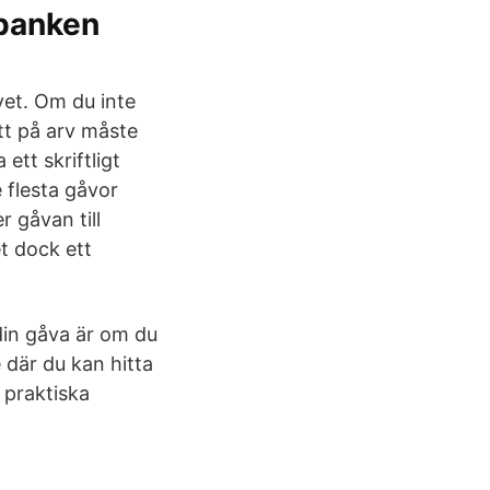
banken
vet. Om du inte
tt på arv måste
ett skriftligt
e flesta gåvor
 gåvan till
t dock ett
din gåva är om du
e där du kan hitta
 praktiska