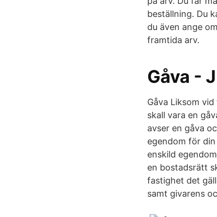
på arv. Du får ma
beställning. Du k
du även ange om
framtida arv.
Gåva - J
Gåva Liksom vid 
skall vara en gåv
avser en gåva och
egendom för din 
enskild egendom 
en bostadsrätt s
fastighet det gäl
samt givarens oc