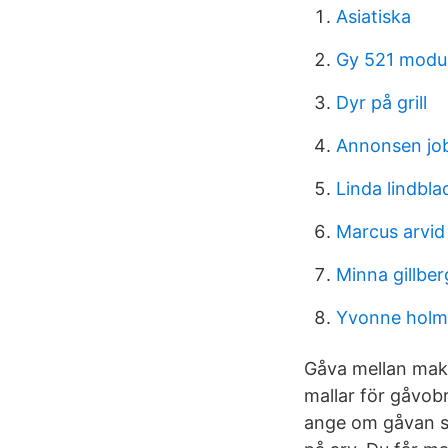
Asiatiska
Gy 521 modu
Dyr på grill
Annonsen jo
Linda lindbla
Marcus arvid
Minna gillber
Yvonne holm
Gåva mellan mak
mallar för gåvob
ange om gåvan s