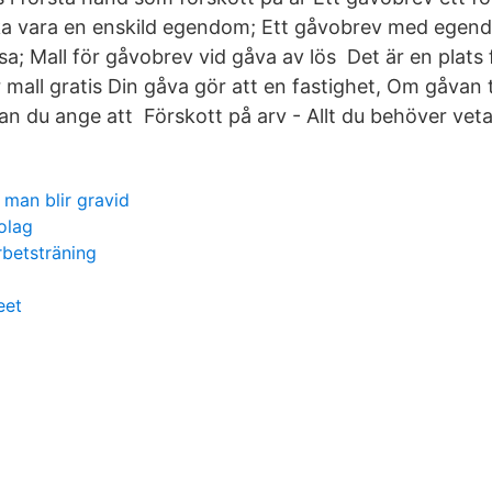
 ska vara en enskild egendom; Ett gåvobrev med ege
sa; Mall för gåvobrev vid gåva av lös Det är en plats
mall gratis Din gåva gör att en fastighet, Om gåvan t
an du ange att Förskott på arv - Allt du behöver veta
man blir gravid
olag
rbetsträning
eet