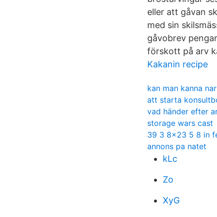
eller att gåvan
med sin skilsmäs
gåvobrev pengar 
förskott på arv k
Kakanin recipe
kan man kanna nar 
att starta konsultb
vad händer efter a
storage wars cast
39 3 8x23 5 8 in f
annons pa natet
kLc
Zo
XyG