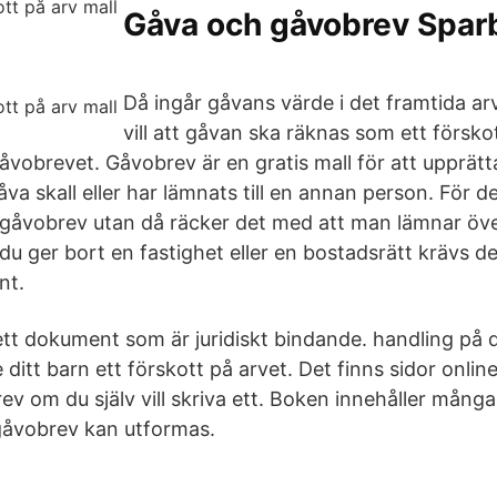
Gåva och gåvobrev Spar
Då ingår gåvans värde i det framtida ar
vill att gåvan ska räknas som ett försko
gåvobrevet. Gåvobrev är en gratis mall för att upprätta 
åva skall eller har lämnats till en annan person. För d
 gåvobrev utan då räcker det med att man lämnar över
u ger bort en fastighet eller en bostadsrätt krävs de
nt.
ett dokument som är juridiskt bindande. handling på 
e ditt barn ett förskott på arvet. Det finns sidor onlin
ev om du själv vill skriva ett. Boken innehåller många
gåvobrev kan utformas.